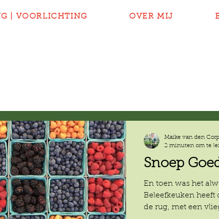
NG | VOORLICHTING
OVER MIJ
Maike van den Cor
2 minuten om te l
Snoep Goed
En toen was het alw
Beleefkeuken heeft 
de rug, met een vlie