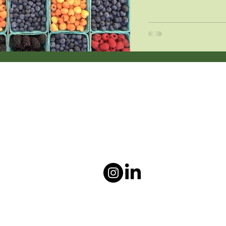
een...
Mail:
maike@beleefkeuken.nl
Socials