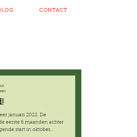
BLOG
CONTACT
put
ezen
!
eer januari 2022. De
de eerste 6 maanden achter
gende start in oktober,