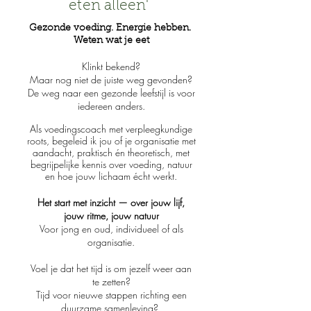
eten alleen'
Gezonde voeding. Energie hebben.
Weten wat je eet
Klinkt bekend?
Maar nog niet de juiste weg gevonden?
De weg naar een gezonde leefstijl is voor
iedereen anders.
Als voedingscoach met verpleegkundige
roots, begeleid ik jou of je organisatie met
aandacht, praktisch én theoretisch, met
begrijpelijke kennis over voeding, natuur
en hoe jouw lichaam écht werkt.
Het start met inzicht — over jouw lijf,
jouw ritme, jouw natuur
Voor jong en oud, individueel of als
organisatie.
Voel je dat het tijd is om jezelf weer aan
te zetten?
Tijd voor nieuwe stappen richting een
duurzame samenleving?