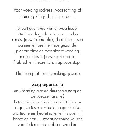
Voor voedingsadvies, voorlichting of
training kun je bij mij terecht.
Je leert over waar- en onwaarheden
betreft voeding, de seizoenen en hun
ritmes, jouw interne klok, de relatie tussen
darmen en brein én hoe gezonde,
plantaardige en betaalbare voeding
moeiteloos in jouw keuken past.
Praktisch en theoretisch, stap voor stap.
Plan een gratis
kennismakingsgesprek
Zorg organisatie
en uitdaging met de duurzame zorg en
de voedseltransitie?
In teamverband inspireren we teams en
organisaties met visuele, toegankelijke
praktische en theoretische kennis over lijf,
hoofd en hart — zodat gezonde keuzes
voor iedereen bereikbaar worden.