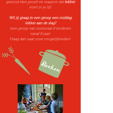
gezond eten proeft en waarom dat
lekker
voelt in je lijf.
Wil jij graag in een groep een middag
lekker aan de slag?
(een groep van minimaal 8 kinderen
vanaf 8 jaar)
Vraag dan naar onze mogelijkheden!