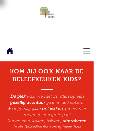
KOM JIJ OOK NAAR DE
BELEEFKEUKEN KIDS?
De plek
waar we met z’n allen op een
gezellig avontuur
gaan in de keuken?
Waar jij mag gaan
ontdekken
, proeven en
roeren in een grote pan!
uitproberen
Samen eten, koken, bakken,
.
In de Beleefkeuken ga jij leren hoe