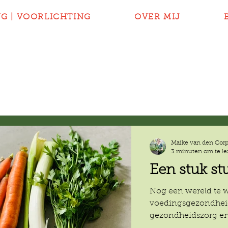
NG | VOORLICHTING
OVER MIJ
Maike van den Cor
3 minuten om te l
Een stuk st
Nog een wereld te 
voedingsgezondheid
gezondheidszorg en