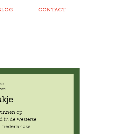
BLOG
CONTACT
put
ezen
ukje
winnen op
 in de westerse
 nederlandse