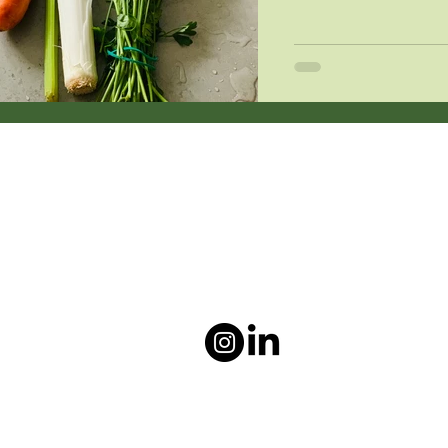
ziekenhuiswereld.
Mail:
maike@beleefkeuken.nl
Socials